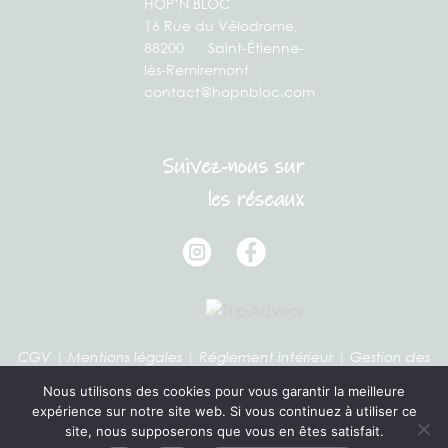
HOP’N BLOC
16 Rue du Vélodrome,
88200 Saint-Étienne-
lès-Remiremont
contact@hopnbloc.com
Suivez-nous sur
les réseaux
CGV
|
Mentions légales
|
Réglement intérieur
|
Gestion des
cookies
Nous utilisons des cookies pour vous garantir la meilleure
expérience sur notre site web. Si vous continuez à utiliser ce
site, nous supposerons que vous en êtes satisfait.
Vous pouvez révoquer votre consentement à tout moment en utilisant