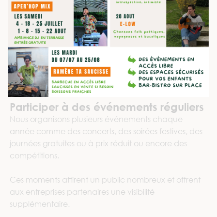
Participer à des événements réguliers
Nous organisons plusieurs événements chaque
année comme des concerts, des soirées festives, des
journées gratuites ou à prix réduit ou encore des
compétitions.
Ces moments attirent un public nombreux et offrent
aux entreprises partenaires une visibilité
supplémentaire.