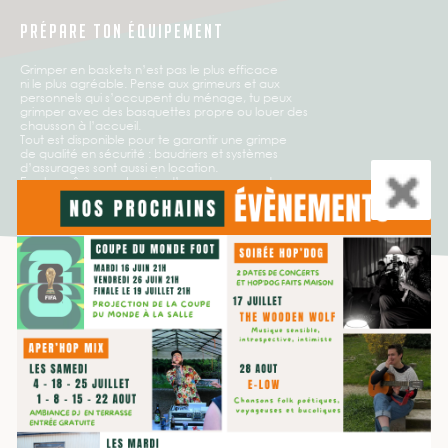
PRÉPARE TON ÉQUIPEMENT
Grimper en baskets n’est pas le plus efficace
ni le plus agréable. Pense aux grimeurs et aux
personnels qui s’occupent du ménage, tu peux
grimper avec des basquettes propre ou louer des
chausson à l’accueil.
Tout est disponible pour te garantir une grimpe
de qualité en sécurité : baudriers et systèmes
d’assurages sont aussi en location.
En plus même pas besoin d’amener sa corde,
elles sont déjà à disposition gratuitement sur le
mur.
HOP’N BLOC, C’EST POUR TOI
dans tous les cas!
Je veux
GRIMPER EN
AUTONOMIE