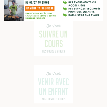
L’ACCÈS LIBRE
Je veux
SUIVRE UN
COURS
NOS COURS & STAGES
Je veux
VENIR AVEC
UN ENFANT
NOS FORMULES JEUNES