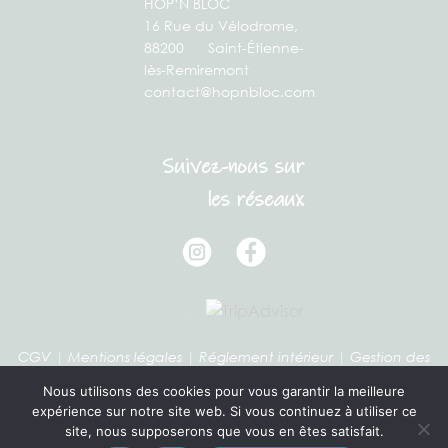
HOP’N BLOC
16 Rue du Vélodrome,
88200 Saint-Étienne-
lès-Remiremont
contact@hopnbloc.com
Suivez-nous sur
les réseaux
CGV
|
Mentions légales
|
Réglement intérieur
|
Gestion des
cookies
Nous utilisons des cookies pour vous garantir la meilleure
expérience sur notre site web. Si vous continuez à utiliser ce
site, nous supposerons que vous en êtes satisfait.
Vous pouvez révoquer votre consentement à tout moment en utilisant