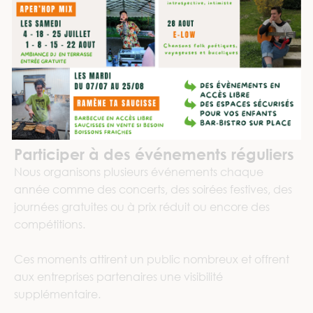
Participer à des événements réguliers
Nous organisons plusieurs événements chaque
année comme des concerts, des soirées festives, des
journées gratuites ou à prix réduit ou encore des
compétitions.
Ces moments attirent un public nombreux et offrent
aux entreprises partenaires une visibilité
supplémentaire.