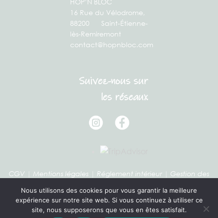
HOP’N BLOC
16 Rue du Vélodrome,
88200 Saint-Étienne-
lès-Remiremont
contact@hopnbloc.com
Suivez-nous sur
les réseaux
CGV
|
Mentions légales
|
Réglement intérieur
|
Gestion des
cookies
Nous utilisons des cookies pour vous garantir la meilleure
expérience sur notre site web. Si vous continuez à utiliser ce
site, nous supposerons que vous en êtes satisfait.
Vous pouvez révoquer votre consentement à tout moment en utilisant