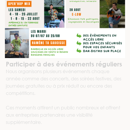
Participer à des événements réguliers
Nous organisons plusieurs événements chaque
année comme des concerts, des soirées festives, des
journées gratuites ou à prix réduit ou encore des
compétitions.
Ces moments attirent un public nombreux et offrent
aux entreprises partenaires une visibilité
supplémentaire.