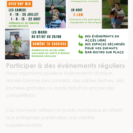
Participer à des événements réguliers
Nous organisons plusieurs événements chaque
année comme des concerts, des soirées festives, des
journées gratuites ou à prix réduit ou encore des
compétitions.
Ces moments attirent un public nombreux et offrent
aux entreprises partenaires une visibilité
supplémentaire.