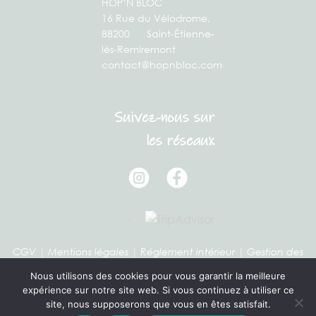
HOP’N BLOC
16 Rue du Vélodrome,
88200 Saint-Étienne-
lès-Remiremont
contact@hopnbloc.com
Suivez-nous sur
les réseaux
CGV
|
Mentions légales
|
Réglement intérieur
|
Gestion des
cookies
Nous utilisons des cookies pour vous garantir la meilleure
expérience sur notre site web. Si vous continuez à utiliser ce
site, nous supposerons que vous en êtes satisfait.
Vous pouvez révoquer votre consentement à tout moment en utilisant