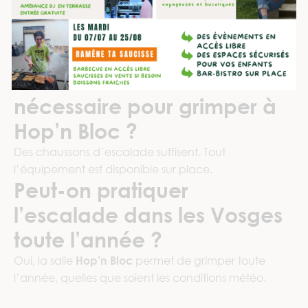
débuter le bloc ?
Non, l’escalade de bloc est accessible à tous. Les
débutants trouvent facilement des parcours adaptés
à leur niveau.
Quel matériel est
nécessaire pour grimper à
Hop’n Bloc ?
Des chaussons d’escalade suffisent. Tout
l’équipement est disponible sur place.
Peut-on pratiquer
l’escalade dans les Vosges
toute l’année ?
Oui, la salle
Hop’n Bloc
permet de grimper toute
l’année, quelles que soient les conditions météo.