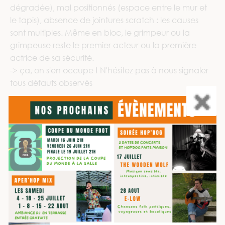
dégradée), mal positionnés (espace entre le mur et
le tapis), absence de jointures scratch : les causes
sont multiples. Même en bloc, le grimpeur ou la
grimpeuse reste le premier acteur ou la première
actrice de sa sécurité.
-> ça, on s'en occupe ! N'hésitez pas à nous signaler
tous défauts observés
EN ESCALADE À CORDE
Les accidents les plus marquants sont dus à des
erreurs d’assurage avec retour au sol du grimpeur ou
de la grimpeuse [exclusivement en SAE] ; où là aussi,
le cadre réputé sécurisé, n’exclut pas de "garder le
contrôle" — en l’occurrence, de l’assureur ou de
l’assureuse.
C’est la statistique préoccupante de la saison passée
: l’erreur d’assurage est la deuxième cause