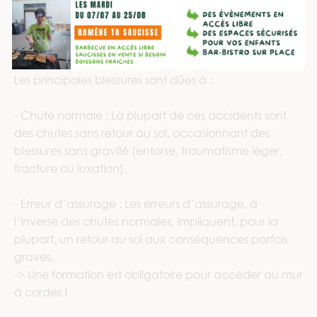
d’accident en escalade à corde en SAE, à quasi-
égalité avec la chute normale !
Les principales blessures sont dûes à :
- Chute normale : La plupart de ces accidents sont
des chutes sans retour au sol, occasionnant des
blessures sans gravité (entorse, traumatisme léger,
fracture ou luxation).
- Erreur d’assurage : Les erreurs d’assurage, à
l’inverse des chutes normales, impliquent, pour la
plupart, un retour au sol aux conséquences parfois
graves.
-> Une formation est obligatoire pour accéder au mur
à cordes !