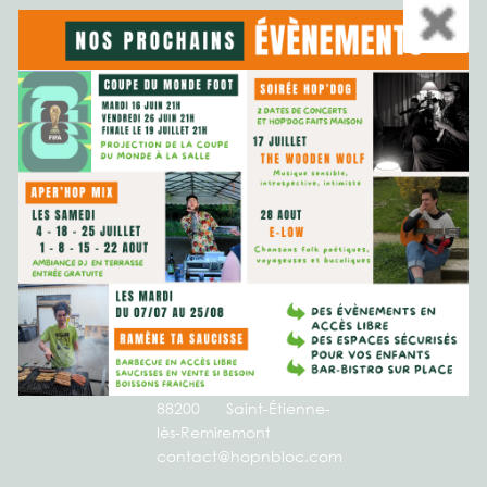
LE BAR-BISTRO
TARIFS
CONTACT & ACCÈS
L'ÉQUIPE
BOUTIQUE/RESERVATIONS
CONTACT
HOP’N BLOC
16 Rue du Vélodrome,
88200 Saint-Étienne-
lès-Remiremont
contact@hopnbloc.com